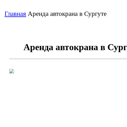
Главная
Аренда автокрана в Сургуте
Аренда автокрана в Сур
Арен
друг
спец
техн
дово
услу