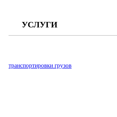
УСЛУГИ
Наша компания рада предложить вам ком
высококачественных профессиональных у
транспортировки грузов
, их страхования,
таможенного оформления документов, а 
кранового оборудования и спецтехники.
Среди основных направлений нашей деят
отметить логистику — комплекс мер, вк
доставки продукции от производителя к 