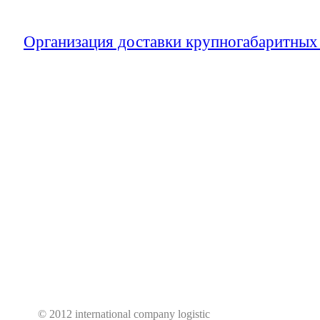
то, чтобы найти нужную технику по прие
Организация доставки крупногабаритных
документов,согласование маршрутов,там
оформление,комплексные и проектные пер
многое другое мы имеем на сегодняшний 
Сотрудничество с нами дает стопроцент
своевременной доставки грузов в любую 
сроки по минимальной цене.
© 2012 international company logistic