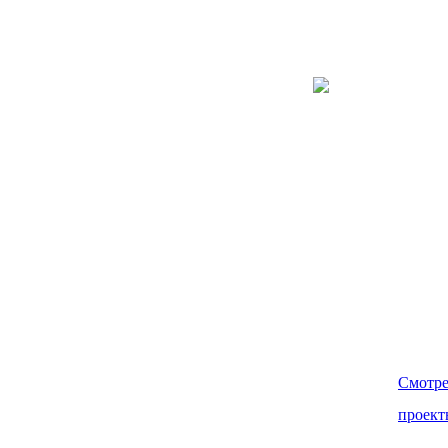
доставка на месторождение с использова
специализированных технических трансп
Мы предлагаем следующие
виды работ на ж/д станции
Лабытнанги:
единовременная
приемка до 50 вагонов;
приемка и обработка 40
фут контейнеров;
подача и уборка
подвижного ж/д
Смотре
состава;
проект
погрузо-разгрузочные