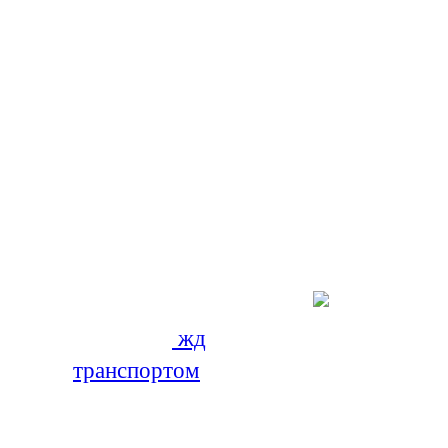
работы;
хранение ТМЦ;
обработка и перетарка груза;
использование боковой и фронтально
организации съезда техники;
перегрузка на полноприводные площа
страхование грузов.
Это обеспечивает следующие преимущест
Экономия бюджета
—
перевозки
жд
транспортом
одни из
наиболее дешевых, их
стоимость практически