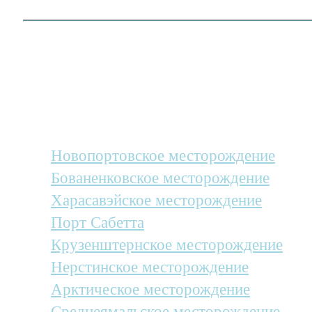
На полуострове Ямал находятся круп
нефтегазоконденсатные месторождени
нашей компанией были спланированы 
линии по доставке на такие объекты к
Новопортовское месторождение
Бованенковское месторождение
Харасавэйское месторождение
Порт Сабетта
Крузенштернское месторождение
Нерстинское месторождение
Арктическое месторождение
Среднеямальское месторождение