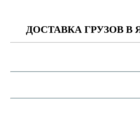
ДОСТАВКА ГРУЗОВ В 
Доставка грузов в Лабытнанги
Город Лабытнанги расположен в восточн
Урала, на левом берегу Оби, напротив Са
находится немного севернее Северного по