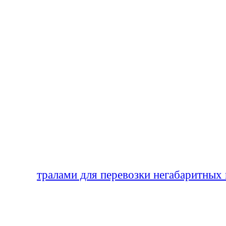
В нашем управлении в городе Лабытнанг
следующий вид автотранспорта:
Полноприводные машины повышенно
грузоподъемностью 10 тонн длиной ку
количестве 30 штук;
Полноприводные машины повышенной
открытыми площадками, грузоподъем
длиной кузова до 12 метров, в количе
Полноприводные машины повышенной
тралами для перевозки негабаритных 
в количестве 25 штук.
Полноприводные вахтовые автобусы 
перевозки пассажиров, до 20-22 челов