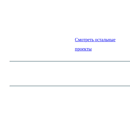
Смотреть остальные
проекты
Железнодорожные перевозки в 
В отсутствии зимних дорог доставить гр
возможно только железнодорожным спос
ГК МК Логистик имеется ж/д тупик для 
обработки Вашего груза. Затем возможна