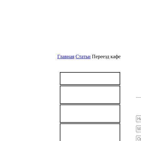
О
Главная
Статьи
Переезд кафе
УСЛУГИ
Железнодорожные
перевозки
Ра
Автомобильные
перевозки
ДОСТАВКА ГРУЗОВ
НА
МЕСТОРОЖДЕНИЯ