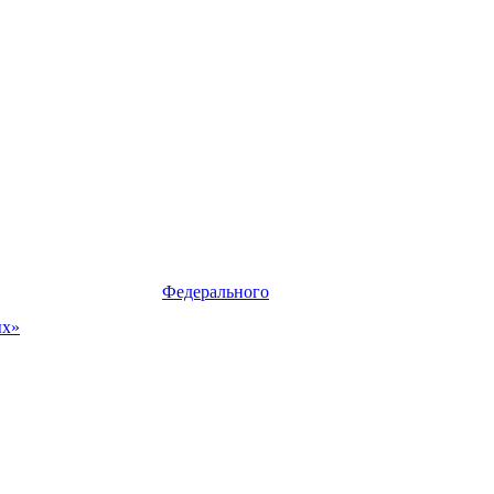
твии с требованиями
Федерального
ых»
.
. Наша компания имеет современное
тавщики и клиенты, которые