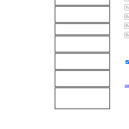
Мультимодальные
перевозки грузов
Аренда автокрана
Негабаритные
Ра
перевозки
ПРОДАЖА
КОНТЕЙНЕРОВ
Я 
ДОСТАВКА ГРУЗОВ
В ЯНАО
за
ПЕРЕВОЗКИ
ГРУЗОВ ПО
Пе
ЗИМНИКАМ
об
за