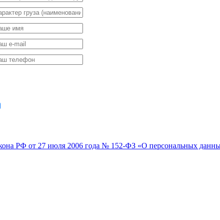
ссчитать стоимость
соглашаюсь на обработку моих персональных данных в соответс
кона РФ от 27 июля 2006 года № 152-ФЗ «О персональных данн
реезд кафе – услуга, которая по плечу только настоящим профи
орудование и опытных специалистов. Нам доверяют многие пос
нимаются ресторанным бизнесом.