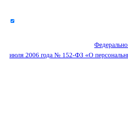
Рассчитать стоимость
Я соглашаюсь на обработку моих персон
соответствии с требованиями
Федерально
июля 2006 года № 152-ФЗ «О персональ
Среди опасных грузов, которые перевозя
транспортными путями, в отдельную кат
выделить химические составы, материалы
грузы представляют выраженную угрозу 
транспортировке и требуют особого обра
доставки из пункта в пункт.