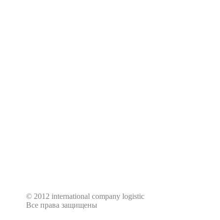
адекватно оценивать степень опасност
иметь при себе все предусмотренные
разрешающие документы.
В случае нарушения правил водитель мож
лишением лицензии, водительского удос
в установленном законом размере.
© 2012 international company logistic
Все права защищены