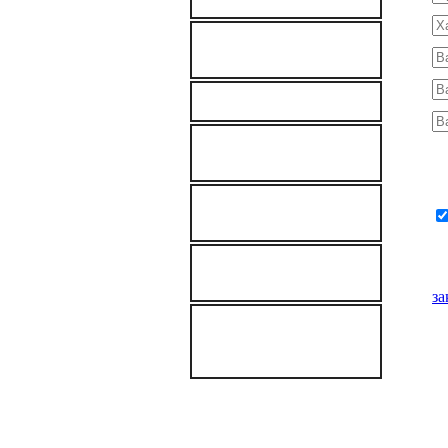
Мультимодальные
перевозки грузов
Аренда автокрана
Негабаритные
Ра
перевозки
ПРОДАЖА
КОНТЕЙНЕРОВ
Я 
ДОСТАВКА ГРУЗОВ
В ЯНАО
за
ПЕРЕВОЗКИ
ГРУЗОВ ПО
Пе
ЗИМНИКАМ
оп
во
ме