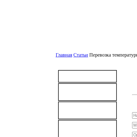
О
Главная
Статьи
Перевозка температур
УСЛУГИ
Железнодорожные
перевозки
Ра
Автомобильные
перевозки
ДОСТАВКА ГРУЗОВ
НА
МЕСТОРОЖДЕНИЯ