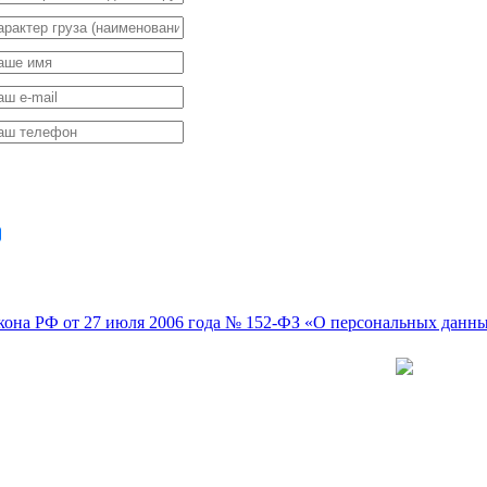
ссчитать стоимость
соглашаюсь на обработку моих персональных данных в соответс
кона РФ от 27 июля 2006 года № 152-ФЗ «О персональных данн
ревозки сборных грузов с соблюдением
ределенного температурного режима - услуга
стребованная как в междугородних, так и в
ждународных перевозках. Такие грузы имеют