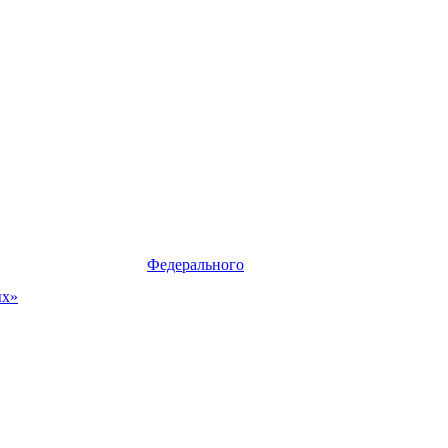
твии с требованиями
Федерального
ых»
.