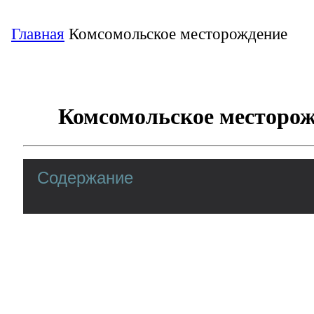
Главная
Комсомольское месторождение
Комсомольское месторо
Содержание
Комсомольское нефтегазоконден
месторождение
В административном отношении месторо