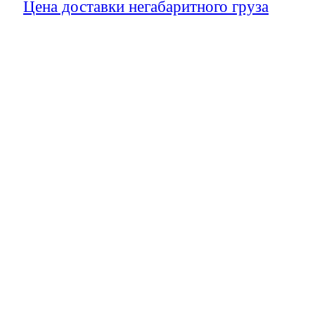
Цена доставки негабаритного груза
форми
транспортных и логистических факторов.
К транспортным факторам относят:
массогабаритные характеристики груз
особенности маршрута доставки;
необходимость получения разрешите
необходимость сопровождения груза.
К логистическим факторам относят:
таможенное оформление;
страховку;
сложности погрузки и разгрузки;
особенности крепления.