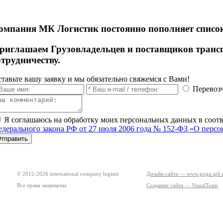
омпания МК Логистик постоянно пополняет список
риглашаем Грузовладельцев и поставщиков транс
отрудничеству.
тавьте вашу заявку и мы обязательно свяжемся с Вами!
Перевоз
Я соглашаюсь на обработку моих персональных данных в соот
дерального закона РФ от 27 июля 2006 года № 152-ФЗ «О перс
© 2012-2026 international company logistic
Дизайн сайта — www.goga.spb.
Все права защищены
Создание сайта — VisualTeam