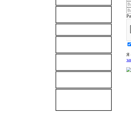
Мультимодальные
Ра
перевозки грузов
Аренда автокрана
Негабаритные
перевозки
Я 
за
ПРОДАЖА
КОНТЕЙНЕРОВ
ДОСТАВКА ГРУЗОВ
В ЯНАО
ПЕРЕВОЗКИ
ГРУЗОВ ПО
ЗИМНИКАМ