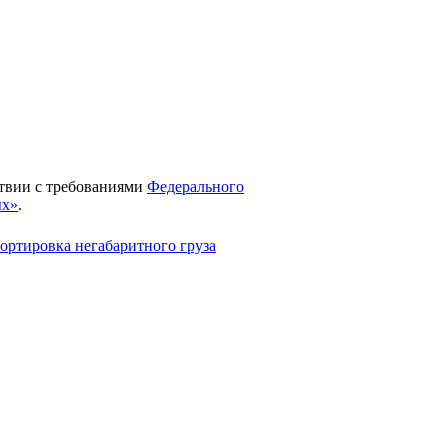
твии с требованиями
Федерального
ых»
.
ортировка негабаритного груза
т большого опыта и знаний
ортного законодательства. Каждый
 страны имеет свои особенности и их
димо учесть при разработке маршрута.
аул Группа Компаний МК Логистик
ила не один успешный рейс. Мы