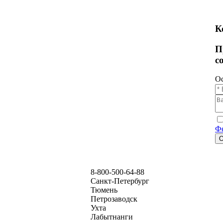
К
П
с
Ос
Фе
8-800-500-64-88
Санкт-Петербург
Тюмень
Петрозаводск
Ухта
Лабытнанги