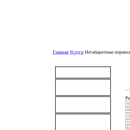
О
Главная
Услуги
Негабаритные перево
УСЛУГИ
Железнодорожные
перевозки
Ра
Автомобильные
перевозки
ДОСТАВКА ГРУЗОВ
НА
МЕСТОРОЖДЕНИЯ