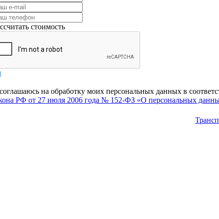
ссчитать стоимость
соглашаюсь на обработку моих персональных данных в соответс
кона РФ от 27 июля 2006 года № 152-ФЗ «О персональных данн
Трансп
требуе
трансп
регион
необхо
В Барн
соверш