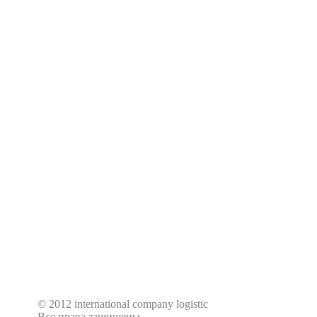
грамотное таможенное оформление;
гибкое ценообразование.
Мы ведем контроль за доставкой негабари
этапах. Тщательно следим за сохранность
При необходимости организуем дополнит
сопровождение.
Наши менеджеры с удовольствием ответят
дополнительные вопросы по указанным на
© 2012 international company logistic
Все права защищены