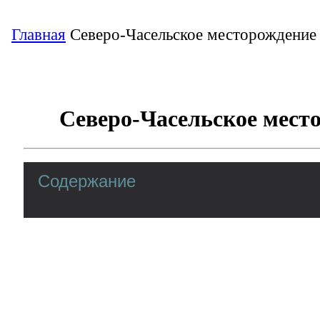
Главная
Северо-Часельское месторождение
Северо-Часельское мест
Содержание
Ямало-Ненецкий филиал ФБУ "ТФГИ по 
федеральному округу.
Добываются: нефть, горючий газ, конденсат, этан, п