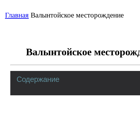
Главная
Валынтойское месторождение
Валынтойское месторож
Содержание
Валынтойское нефтяное месторо
Находится в Ямало-Ненецком автономном
районе города Ноябрьска. Коллекторы п