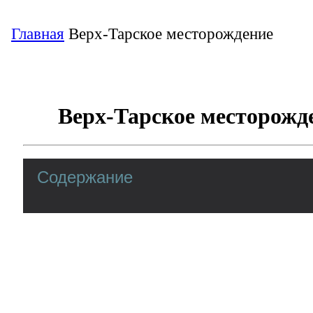
Главная
Верх-Тарское месторождение
Верх-Тарское месторожд
Содержание
Верх-Тарское месторождение на карте ра
малонаселенном районе Новосибирской о
который находится на границе с Томской 
Соответственно, административным цент