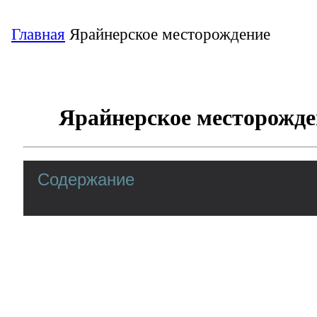
Главная
Ярайнерское месторождение
Ярайнерское месторожде
Содержание
Ярайнерское нефтяное месторождение в Ямало-Нен
Находится в 645 км на Юго-Восток от г. 
к локальному поднятию одноимённого на
Александровского нефтегазоносного поя