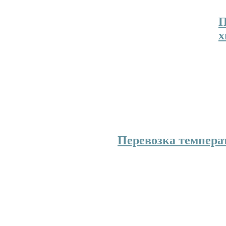
всегда это возможно в
П
х
С
к
р
т
в отдельную категорию можно выделить 
материалы и вещества.
Перевозка темпера
Перевозки сборных г
определенного темпе
услуга востребованна
междугородних, так 
перевозках.