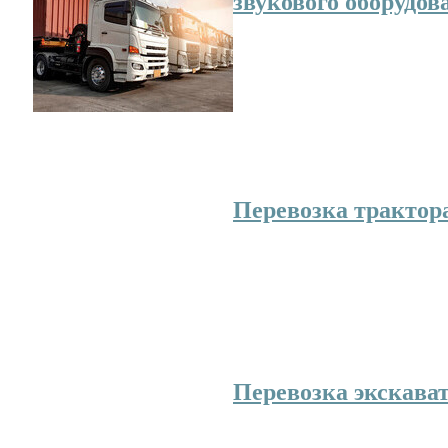
звукового оборудов
Для концертов и теат
массовых развлекате
съемок ТВ-студий, а
наружной рекламы и 
освещения на улицах часто требуется пер
и звуковых приборов.
Перевозка трактор
Тракторная техника 
промышленных и сел
работ. Тип ходовой ч
развивать трактору в
также перемещаться 
Перевозка экскават
Экскаватор-землерой