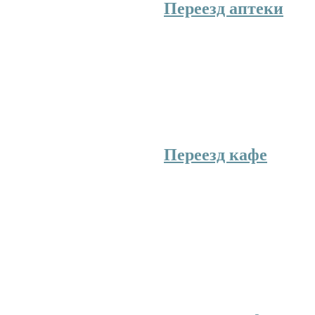
Переезд аптеки
Оборудование крупн
вмещает стеллажи - н
пристенные, места дл
стойки, информацион
также мебель или бан
и покупателей.
Переезд кафе
Переезд кафе – услуг
только настоящим пр
имеет современное о
опытных специалисто
многие поставщики и
занимаются ресторанным бизнесом.