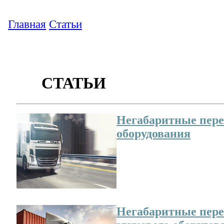
Главная
Статьи
СТАТЬИ
Негабаритные пере
оборудования
Существуют определе
перевозка которых т
знаний и умений, а т
процессе транспорти
Негабаритные пере