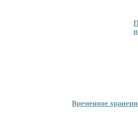
широко применяется 
жизнедеятельности че
П
и
В
р
и
т
предприятиях сформирована комплексная
включающая программное оборудование, 
также связи между нами.
Временное хранени
При перевозке грузов
расстояния часто тре
одного вида транспор